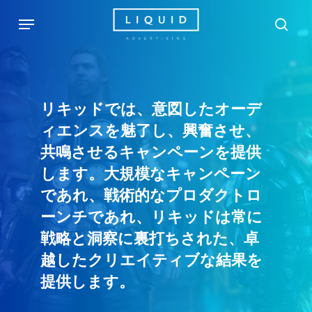
Skip
Menu
sea
to
main
content
リキッドでは、意図したオーデ
ィエンスを魅了し、興奮させ、
共鳴させるキャンペーンを提供
します。大規模なキャンペーン
であれ、戦術的なプロダクトロ
ーンチであれ、リキッドは常に
戦略と洞察に裏打ちされた、卓
越したクリエイティブな結果を
提供します。