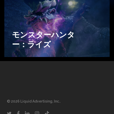
モンスターハンタ
ー：ライズ
© 2026 Liquid Advertising, Inc..
twitter
facebook
linkedin
instagram
tiktok