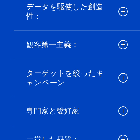
データを駆使した創造
ームが築いた戦略的基礎の上に成り立っ
性：
ています。
インサイトが私たちの仕事の原動力とな
観客第一主義：
り、つながりのあるキャンペーンを実現
します。
私たちは、ゲーマーの行動とモチベーシ
ターゲットを絞ったキ
ョンを理解し、最大限の効果をもたらし
ャンペーン
ます。
適切で、魅力的で、インパクトのあるク
専門家と愛好家
リエイティブワークを導く戦略。
私たちのチームは、業界の深い知識とゲ
一貫した品質：
ームに対する純粋な情熱を持っていま